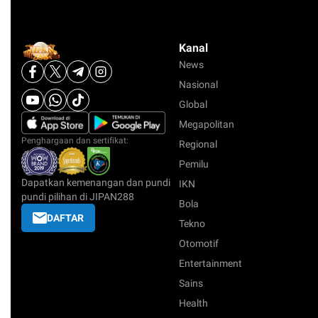
"Pelayanannya responsif waktu saya tanya soal c
Kanal
News
Nasional
Global
Megapolitan
Penghargaan dan sertifikat:
Regional
"Kecepatan loading mejanya terasa ringan di per
Pemilu
Dapatkan kemenangan dan pundi
IKN
pundi pilihan di JIPAN288
Bola
DAFTAR
Tekno
Otomotif
"Kolaborasi di JIPAN288 terasa ke arah server Je
Entertainment
Sains
Health