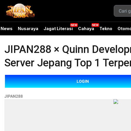
News
Nusaraya
Jagat Literasi
Cahaya
Tekno
Otomo
JIPAN288 × Quinn Developm
Server Jepang Top 1 Terpe
LOGIN
JIPAN288